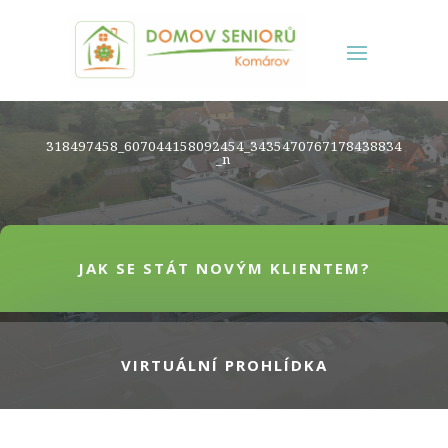
318497458_607044158092454_3435470767178438834
_n
JAK SE STÁT NOVÝM KLIENTEM?
VIRTUÁLNÍ PROHLÍDKA