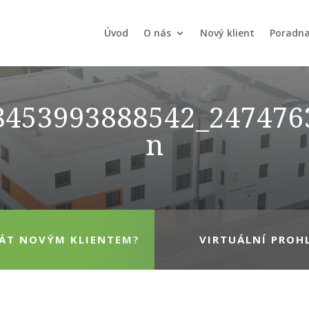
Úvod
O nás
Nový klient
Poradn
8453993888542_247476
n
TÁT NOVÝM KLIENTEM?
VIRTUÁLNÍ PROH