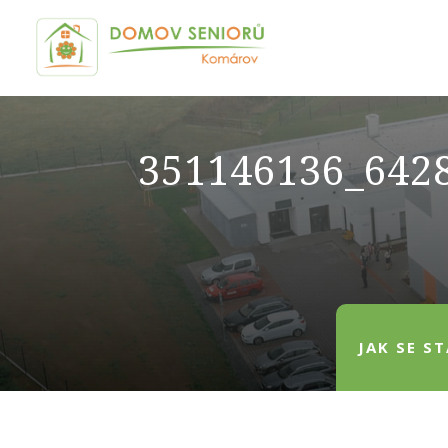
351146136_642
JAK SE S