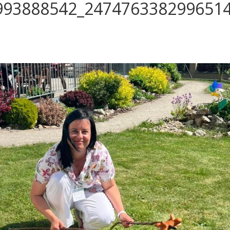
993888542_247476338299651