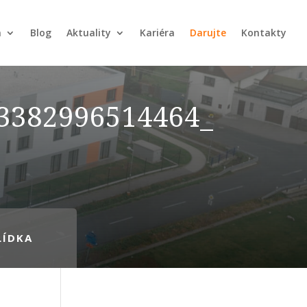
a
Blog
Aktuality
Kariéra
Darujte
Kontakty
3382996514464_
LÍDKA