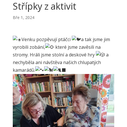
Střípky z aktivit
Bře 1, 2024
Venku pozpěvují ptáčci
a tak jsme jim
vyrobili zobání,
které jsme zavěsili na
stromy. Hráli jsme stolní a deskové hry
a
nechyběla ani návštěva našich chlupatých
kamarádů.