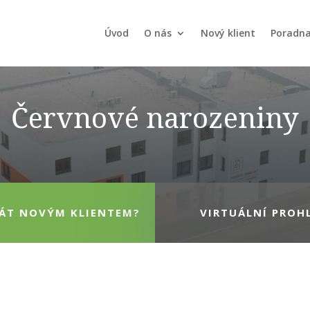
Úvod
O nás
Nový klient
Poradn
Červnové narozeniny
TÁT NOVÝM KLIENTEM?
VIRTUÁLNÍ PROH