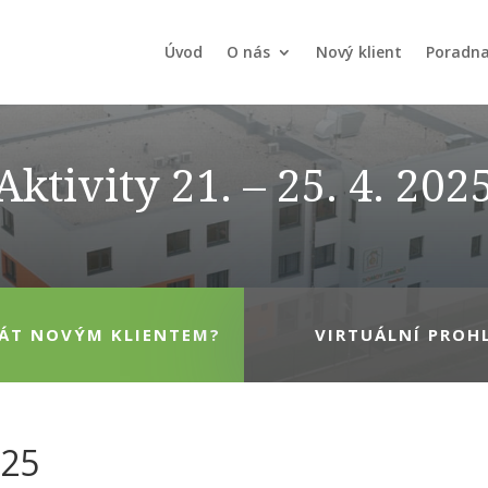
Úvod
O nás
Nový klient
Poradn
Aktivity 21. – 25. 4. 202
TÁT NOVÝM KLIENTEM?
VIRTUÁLNÍ PROH
025